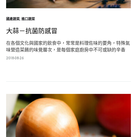
國產蔬菜
,
進口蔬菜
大蒜－抗菌防感冒
在各個文化與國家的飲食中，常常是料理佐味的要角，特殊氣
味營造菜餚的味覺層次，是每個家庭廚房中不可或缺的辛香
料。也是國內長…
2018-08-26