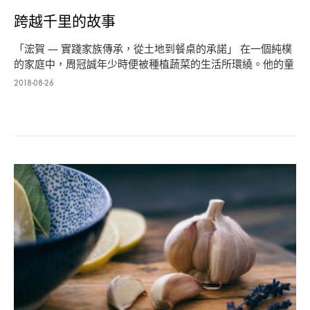
跨越千里的故事
「浤賀 — 實踐家族傳承，從土地到餐桌的承諾」 在一個純樸
的家庭中，周冠誠年少時便被種植蔬菜的生活所環繞。他的童
年充滿了…
2018-08-26