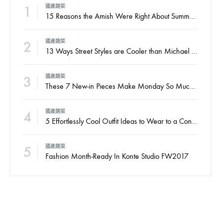
1
國產蔬菜
15 Reasons the Amish Were Right About Summers
2
國產蔬菜
13 Ways Street Styles are Cooler than Michael Jordan
3
國產蔬菜
These 7 New-in Pieces Make Monday So Much Better
4
國產蔬菜
5 Effortlessly Cool Outfit Ideas to Wear to a Contert
5
國產蔬菜
Fashion Month-Ready In Konte Studio FW2017