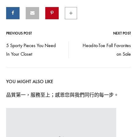
PREVIOUS POST
NEXT POST
Post
5 Sporty Pieces You Need
Head-to-Toe Fall Favorites
In Your Closet
on Sale
navigation
YOU MIGHT ALSO LIKE
品質第一，服務至上；感恩您與我們同行的每一步。