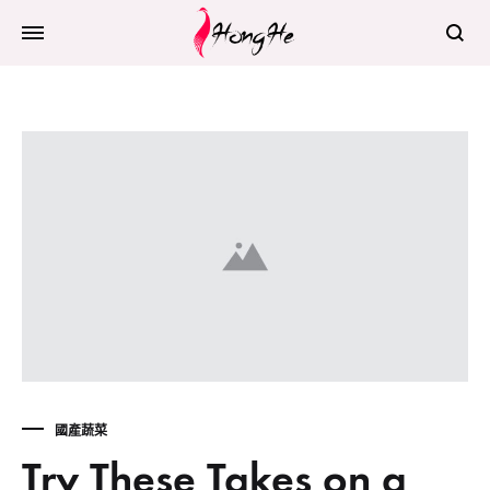
Search
國產蔬菜
Try These Takes on a