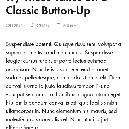
Classic Button-Up
在
2018-08-24
0 SHARE
尚無留言
〈TRY
THESE
Suspendisse potenti. Quisque risus sem, volutpat a
TAKES
ON
sapien et, mattis condimentum est. Suspendisse
A
feugiat cursus turpis, et porta lectus euismod
CLASSIC
accumsan. Nam felis ipsum, eleifend sit amet
BUTTON-
UP〉
sodales pellentesque, commodo sit amet elit. Etiam
中
convallis urna id justo faucibus tempor. Nunc
volutpat sem nunc, at faucibus magna rutrum eget.
Nullam bibendum convallis est, quis facilisis nibh
ullamcorper in. Nunc elementum nisl mauris, sed
molestie turpis convallis vel. Nam ut mi id justo
efficitur finibus.